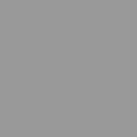
erforscht und verbessert.
Daraus ergibt sich ein
deutlich
tieferes und genaueres
Abbild
deiner Persönlichkeit, mit
klarer
Mustererkennung und
Handlungs-
empfehlungen, die weit
über
die meisten Persönlichkeits-
modelle hinaus gehen,