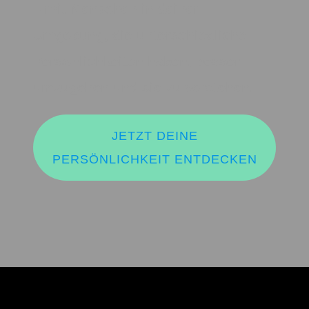
– mit Menschen in deiner
Umgebung, die unterschiedliche
Persönlichkeiten haben, besser
umzugehen und sie zu verstehen.
JETZT DEINE
PERSÖNLICHKEIT ENTDECKEN
In drei Schritten zu
Deinem Deep O.C.E.A.N. –