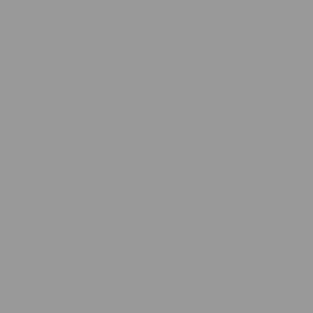
Industrie.
Werde Gestalter
deines eigenen
Lebens
Deep O.C.E.A.N.
hilft dir…
– dich selber besser kennenzulernen
und zu verstehen, um mit mehr