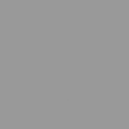
und dein Leben zu
gestalten.
Aus unserer
Persönlichkeit heraus
beeinflussen wir alle
Aspekte
unseres Lebens