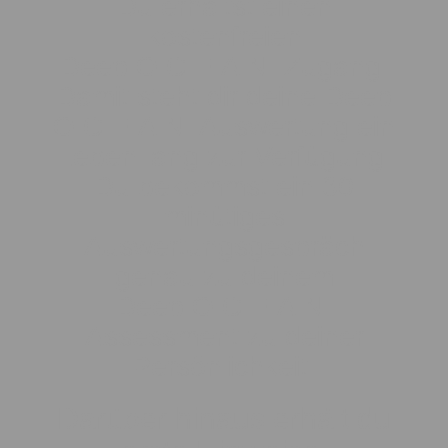
Du erhältst einen
kostenfreien
Deep O.C.E.A.N. Zugang.
Damit steht dir deine Deep
O.C.E.A.N. Auswertung ein
Leben lang zur Verfügung.
Du bekommst ein 30
minütiges
Auswertungsgespräch
genau zu deinem
Deep O.C.E.A.N.
Assessment zu deiner
Persönlichkeit.
Darüber hinaus erhält du