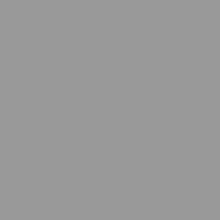
Das Deep
O.C.E.A.N.
Assessment
Hast du dich schon mal
gefragt, was
dich in der Tiefe ausmacht,
woraus
dein volles Potenzial
besteht und wie
du es einsetzen kannst, um