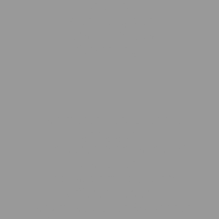
the Art
Werkzeug der
Persönlichkeits-
forschung.
Es differenziert über die
gängigen
5 Faktoren
hinaus mit 10
Aspekten
und ist damit deutlich
differenzierter.
Es wird seit über 80 Jahren