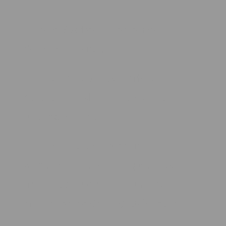
– deine Stärken zu erkennen, um in
deine volle Kraft zu kommen.
– welches Potenzial wirklich in dir
steckt und wie du dich von anderen
unterscheidest
– deinen Partner besser zu
verstehen und Konfliktpotenziale
frühzeitig zu erkennen und so
erfüllende Beziehung aufzubauen.