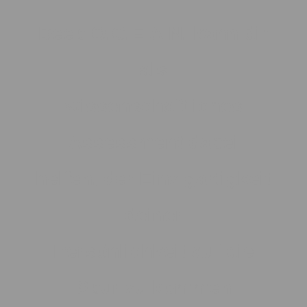
Deep O.C.E.A.N. kann dir
als
wissenschaftliches
Assessment dabei
helfen, der Einzigartigkeit
deiner
Persönlichkeit auf die
Spur zu kommen