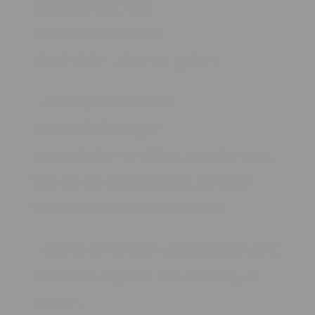
Gelassenheit und
Selbstbewusstsein
durch dein Leben zu gehen.
– deine persönlichen
Herausforderungen
zu verstehen und klug zu erkennen,
wie du sie überwindest, um dich
wirklich weiterzuentwickeln.
– deine Emotionen zu verstehen, mit
Ihnen umzugehen und sie klug zu
nutzen.