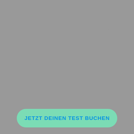
erste Hinweise,
welche Psychodynamiken
dich,
deine Beziehung und
deinen
Entwicklungsprozess
maßgeblich
beeinflussen.
JETZT DEINEN TEST BUCHEN