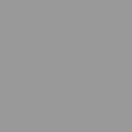
Der Große Vorteil:
Es ist einfach verständlich,
praktisch anwendbar und
gleichzeitig
tief und gut erforscht
durchgängig
seit über 80 Jahren.
Wissenschaftlich
bestfundiertestes Modell
der Persönlichkeitsanalyse
State Of The Art Instrument