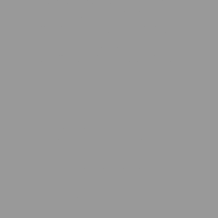
glücklicher
mit dir zu sein und dein
Leben
bestmöglich zu gestalten?
Deep O.C.E.A.N.
ermöglicht genau
diesen Blick in die Tiefe
des eigenen
Ozeans – den Blick
ins
eigene Selbst.