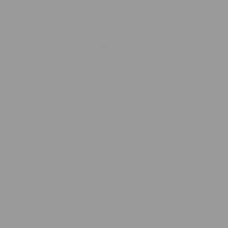
der
modernen Persönlichkeits-
forschung
Der Goldene
Standard
der Persönlichkeits-
forschung
In der Wirtschaft,
Politik und