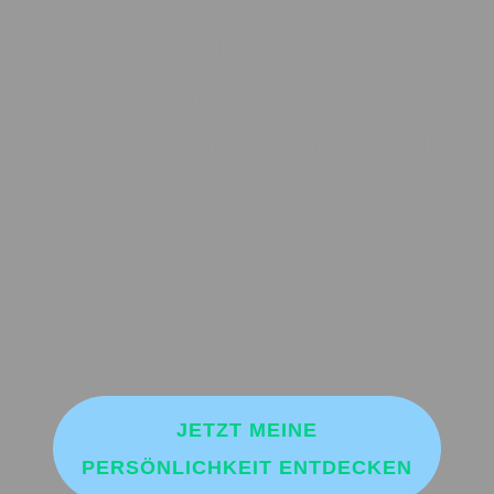
deine Persönlichkeit
Wähle deine
Persönlichkeitsanal
yse,
die für dich passt!
JETZT MEINE
PERSÖNLICHKEIT ENTDECKEN