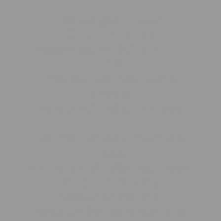
Dabei geht Deep
O.C.E.A.N. so
wissenschaftlich erprobt
und
präzise vor, wie keine
andere
Persönlichkeits-Analyse.
Mit mittlerweile mehr als
1000
aktuellen Studien ist Deep
O.C.E.A.N. das
wissenschaftlich
bestfundierteste State of